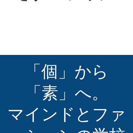
「個」から
「素」へ。
マインドとファ